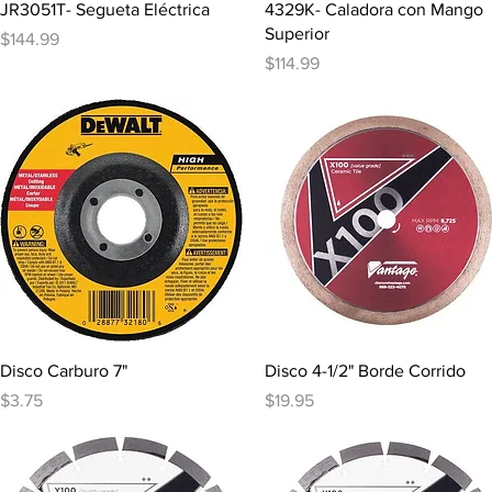
Vista rápida
Vista rápida
JR3051T- Segueta Eléctrica
4329K- Caladora con Mango
Superior
Precio
$144.99
Precio
$114.99
Vista rápida
Vista rápida
Disco Carburo 7"
Disco 4-1/2" Borde Corrido
Precio
Precio
$3.75
$19.95