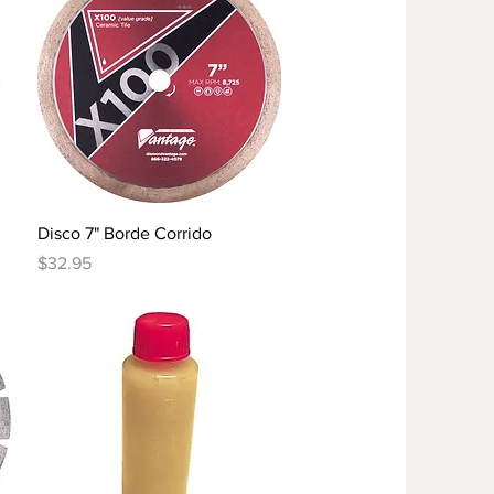
Vista rápida
Disco 7" Borde Corrido
Precio
$32.95