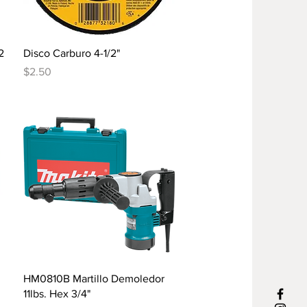
Vista rápida
2
Disco Carburo 4-1/2"
Precio
$2.50
Vista rápida
HM0810B Martillo Demoledor
11lbs. Hex 3/4"