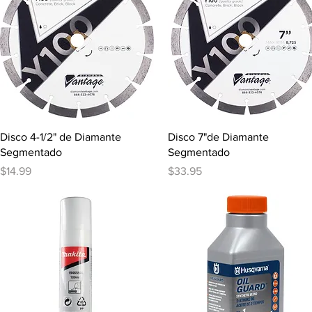
Vista rápida
Vista rápida
Disco 4-1/2" de Diamante
Disco 7"de Diamante
Segmentado
Segmentado
Precio
Precio
$14.99
$33.95