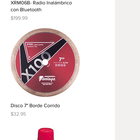
Vista rápida
XRM06B- Radio Inalámbrico
con Bluetooth
Precio
$199.99
Vista rápida
Disco 7" Borde Corrido
Precio
$32.95