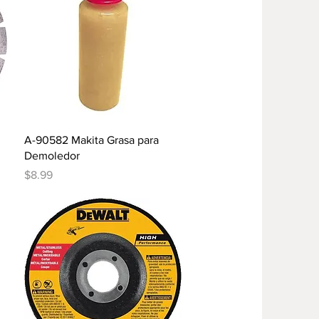
Vista rápida
A-90582 Makita Grasa para
Demoledor
Precio
$8.99