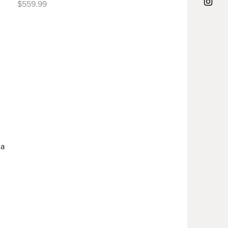
Precio
$559.99
ca