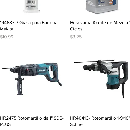
Vista rápida
Vista rápida
194683-7 Grasa para Barrena
Husqvarna Aceite de Mezcla 
Makita
Ciclos
Precio
Precio
$10.99
$3.25
Vista rápida
Vista rápida
HR2475 Rotomartillo de 1" SDS-
HR4041C- Rotomartillo 1-9/16"
PLUS
Spline