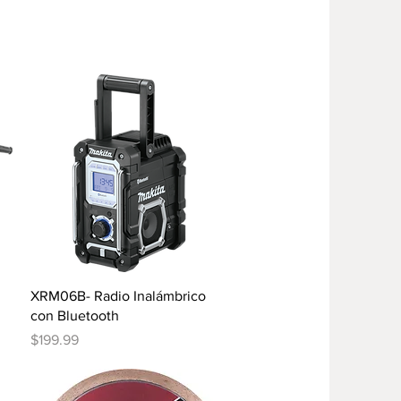
Vista rápida
XRM06B- Radio Inalámbrico
con Bluetooth
Precio
$199.99