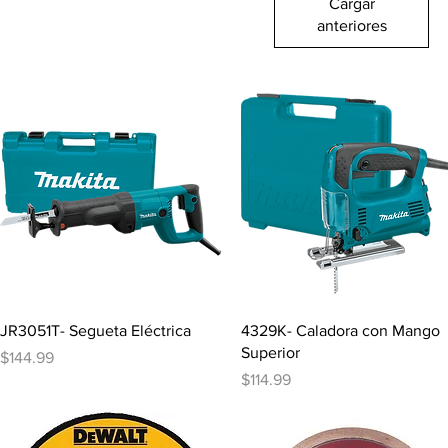
Cargar
anteriores
Vista rápida
Vista rápida
JR3051T- Segueta Eléctrica
4329K- Caladora con Mango
Superior
Precio
$144.99
Precio
$114.99