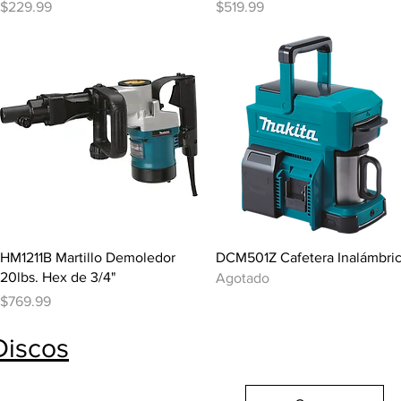
Precio
Precio
$229.99
$519.99
Vista rápida
Vista rápida
HM1211B Martillo Demoledor
DCM501Z Cafetera Inalámbri
20lbs. Hex de 3/4"
Agotado
Precio
$769.99
Discos