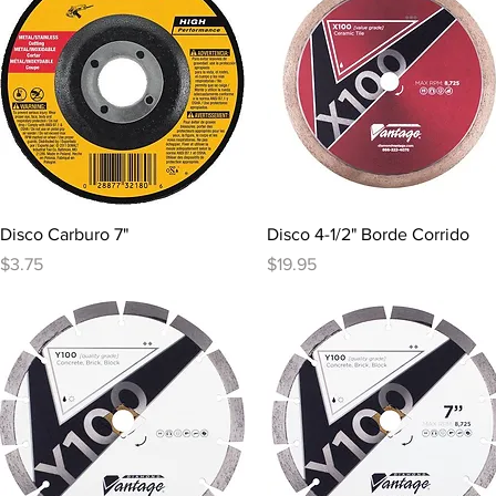
Vista rápida
Vista rápida
Disco Carburo 7"
Disco 4-1/2" Borde Corrido
Precio
Precio
$3.75
$19.95