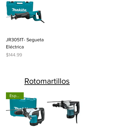
JR3051T- Segueta
Eléctrica
Precio
$144.99
Rotomartillos
Especial