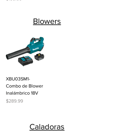
Blowers
XBU03SM1-
Combo de Blower
Inalámbrico 18V
Precio
$289.99
Caladoras